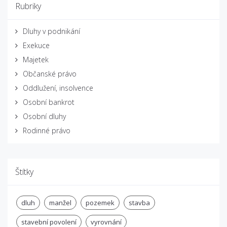
Rubriky
Dluhy v podnikání
Exekuce
Majetek
Občanské právo
Oddlužení, insolvence
Osobní bankrot
Osobní dluhy
Rodinné právo
Štítky
dluh
manžel
pozemek
stavba
stavební povolení
vyrovnání