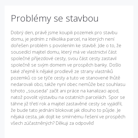
Problémy se stavbou
Dobrý den, právě jsme koupili pozemek pro stavbu
domu, je jedním z několika parcel, na kterých není
dořešen problém s povolením ke stavbě. Jde o to, že
sousedící majitel domu, který má ve vlastnictví část
společné příjezdové cesty, svou část cesty zastavil
společně se svým domem ve prospěch banky. Došlo
také zřejmě k nějaké prodlevě ze strany vlastníků
pozemků co se týče cesty a tuto ve stanovené lhůtě
nedarovali obci, takže nyní obec nemůže bez souhlasu
tohoto „souseda“ začít ani práce na kanalizaci apod,
natož povolit výstavbu na ostatních parcelách. Spor se
táhne již třetí rok a majitel zastavěné cesty se vyjádřil,
že bude tato jednání blokovat jak dlouho to půjde. Je
nějaká cesta, jak dojít ke smírnému řešení ve prospěch
všech zúčastněných? Děkuji za odpověď