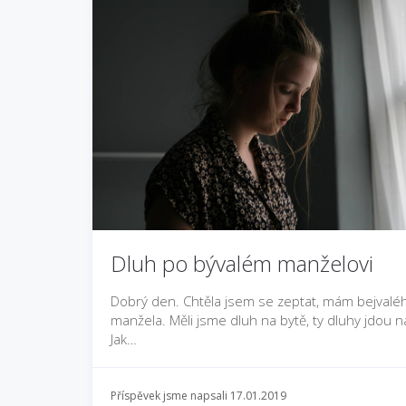
Dluh po bývalém manželovi
Dobrý den. Chtěla jsem se zeptat, mám bejvalé
manžela. Měli jsme dluh na bytě, ty dluhy jdou 
Jak…
Příspěvek jsme napsali 17.01.2019