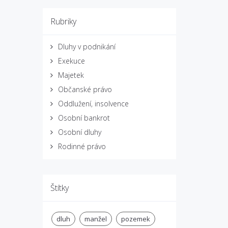
Rubriky
Dluhy v podnikání
Exekuce
Majetek
Občanské právo
Oddlužení, insolvence
Osobní bankrot
Osobní dluhy
Rodinné právo
Štítky
dluh
manžel
pozemek