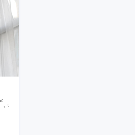
ho
na mě.