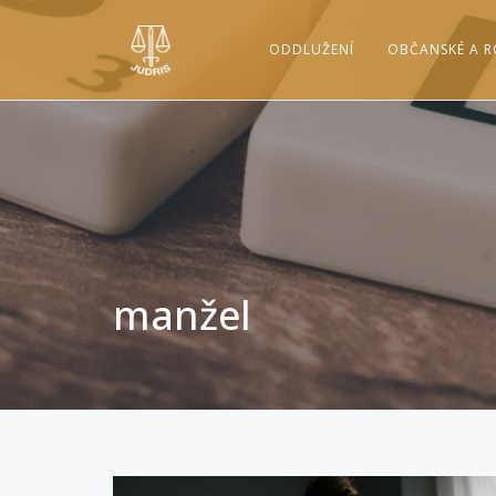
ODDLUŽENÍ
OBČANSKÉ A R
manžel